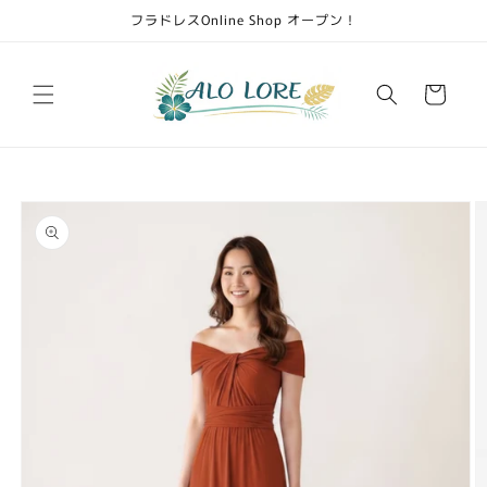
Skip to
フラドレスOnline Shop オープン！
content
Cart
Skip to
product
information