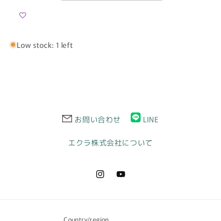
TW001
TW001
イ
イ
ン
ン
フ
フ
Low stock: 1 left
ィ
ィ
ニ
ニ
テ
テ
ィ
ィ
ド
ド
レ
レ
お問い合わせ
LINE
ス
ス
[即
[即
エクラ株式会社について
日
日
発
発
送]
送]
Instagram
YouTube
Country/region