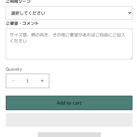
ご利用シーン
ご要望・コメント
Quantity
Quantity
Decrease
Increase
quantity
quantity
for
for
Add to cart
【テ
【テ
ラ
ラ
コ
コ
ッ
ッ
タ】
タ】