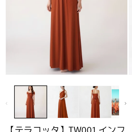
O
Open
m
media
2
1
in
in
m
modal
【テラコッタ】TW001 インフ