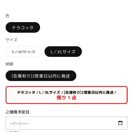
色
テラコッタ
サイズ
Variant
S／Mサイズ
L／XLサイズ
sold
out
or
納期
unavailable
[在庫有り]3営業日以内に発送
テラコッタ / L／XLサイズ / [在庫有り]3営業日以内に発送 /
残り 1 点
ご使用予定日