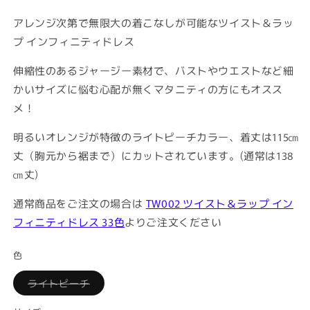
アレンジ次第で無限大の着こなしが可能なツイスト＆ラッ
プ インフィニティドレス
伸縮性のあるジャージー素材で、バストやウエストなど細
かいサイズに悩む心配が無くマタニティの方にもオスス
メ！
明るいオレンジが特徴のライトピーチカラー、着丈は115㎝
丈（胸元から裾まで）にカットされています。(通常は138
㎝丈)
通常商品をご注文の場合は
TW002 ツイスト＆ラップ イン
フィニティドレス 33色
よりご注文ください
色
Variant
ライトピーチ
sold
out