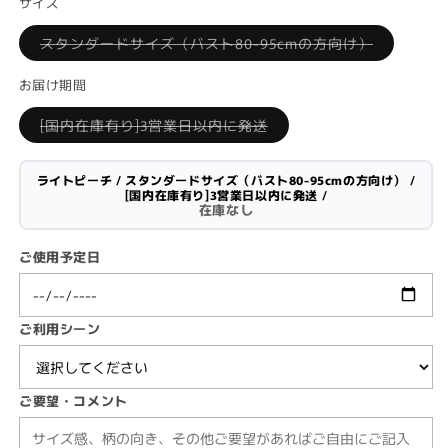
or
サイズ
unavailable
Variant
スタンダードサイズ（バスト80-95cmの方向け）
sold
out
or
お届け期間
unavailabl
Variant
[国内在庫有り]3営業日以内に発送
sold
out
or
unavailable
ライトピーチ / スタンダードサイズ（バスト80-95cmの方向け） /
[国内在庫有り]3営業日以内に発送 /
在庫なし
ご使用予定日
ご利用シーン
ご要望・コメント