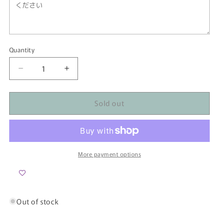
Quantity
Quantity
Decrease
Increase
quantity
quantity
for
for
Sold out
【SALE】
【SALE】
着
着
丈
丈
115cm
115cm
ツ
ツ
More payment options
イ
イ
ス
ス
ト
ト
＆
＆
Out of stock
ラ
ラ