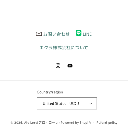
ッ
ッ
プ
プ
ド
ド
レ
レ
ス
ス
お問い合わせ
LINE
ラ
ラ
イ
イ
エクラ株式会社について
ト
ト
ピ
ピ
ー
ー
Instagram
YouTube
チ
チ
【即
【即
日
日
発
発
Country/region
送】
送】
United States | USD $
© 2026,
Alo Lore(アロ・ローレ)
Powered by Shopify
Refund policy