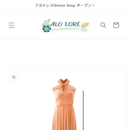
Skip to
フラドレスOnline Shop オープン！
content
Cart
Skip to
product
information