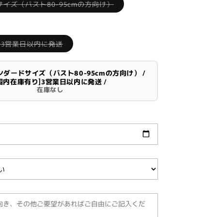
Variant
イズ（バスト80-95cmの方向け）
sold
out
or
unavailable
Variant
]3営業日以内に発送
sold
out
or
unavailable
タンダードサイズ（バスト80-95cmの方向け） /
国内在庫有り]3営業日以内に発送 /
在庫なし