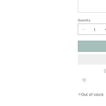
Quantity
Quantity
Decrease
quantity
for
【SALE】
着
丈
115cm
ツ
イ
ス
ト
＆
Out of stock
ラ
ッ