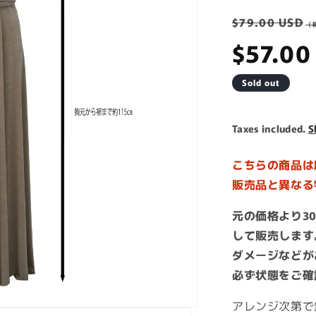
Regula
$79.00 USD
price
$57.00
Sold out
Taxes included.
S
こちらの商品は
販売品と異なる
元の価格より30
して販売します
ダメージなどが
必ず状態をご確
アレンジ次第で