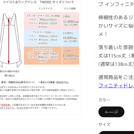
プ インフィニ
伸縮性のあるジ
かいサイズに悩
メ！
落ち着いた雰囲
丈は115㎝丈
(通常は138㎝丈
通常商品をご注
フィニティドレス
カラー
Variant
トープ
sold
n
out
ia
or
サイズ
unavail