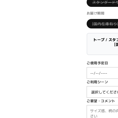
al
スタンダードサ
お届け期間
[国内在庫有り
トープ / ス
[
ご使用予定日
ご利用シーン
ご要望・コメント