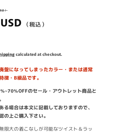
i
r
Sale
o
 USD
price
n
hipping
calculated at checkout.
廃盤になってしまったカラー・または通常
特徴・B級品です。
%~70%OFFのセール・アウトレット商品と
。
ある場合は本文に記載しておりますので、
認の上ご購入下さい。
無限大の着こなしが可能なツイスト＆ラッ