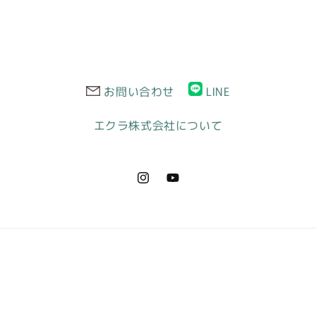
プ
ド
レ
ス
ト
お問い合わせ
LINE
ー
プ
エクラ株式会社について
【即
日
発
送】
Instagram
YouTube