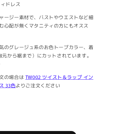
ティドレス
ャージー素材で、バストやウエストなど細
む心配が無くマタニティの方にもオスス
気のグレージュ系のお色トープカラー、着
（胸元から裾まで）にカットされています。
)
文の場合は
TW002 ツイスト＆ラップ イン
 33色
よりご注文ください
able