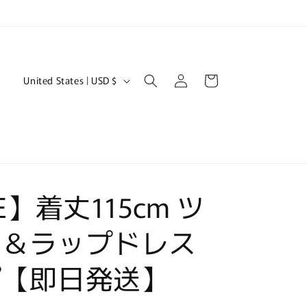
Log
C
Cart
United States | USD $
in
o
u
n
t
r
E】着丈115cm ツ
y
/
ト＆ラップドレス
r
e
プ【即日発送】
g