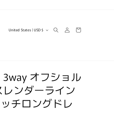
Log
C
Cart
United States | USD $
in
o
u
n
t
r
2] 3way オフショル
y
/
スレンダーライン
r
e
レッチロングドレ
g