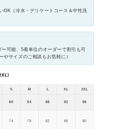
いOK（冷水・デリケートコース＆中性洗
ダー可能、5着単位のオーダーで割引も可
ーやサイズのご相談もお気軽に）
XL)
S
M
L
XL
2XL
80
84
88
92
96
74
78
82
86
90