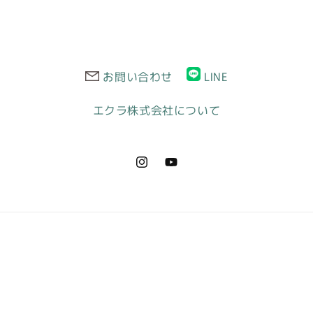
ダ
ー
ラ
イ
お問い合わせ
LINE
ン
ス
エクラ株式会社について
ト
レ
ッ
チ
Instagram
YouTube
ロ
ン
グ
ド
レ
ス