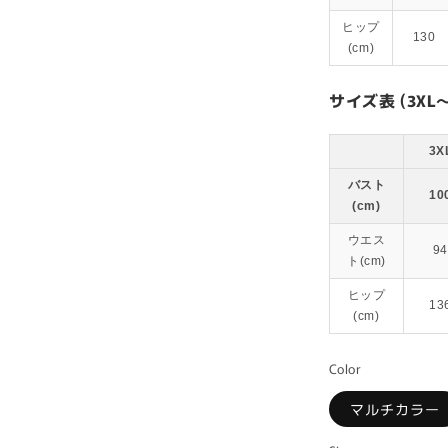
ヒップ
130
(cm)
サイズ表 (3XL～
3X
バスト
10
(cm)
ウエス
9
ト(cm)
ヒップ
13
(cm)
Color
マルチカラー