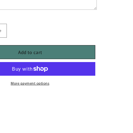
Increase
quantity
for
Add to cart
[DP02]
3way
オ
フ
シ
More payment options
ョ
ル
ダ
ー
ス
レ
ン