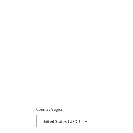
Country/region
United States | USD $