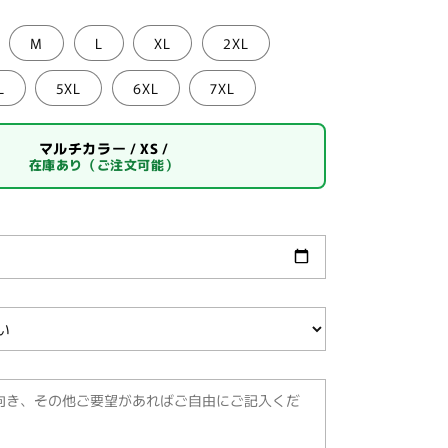
M
L
XL
2XL
L
5XL
6XL
7XL
マルチカラー / XS /
在庫あり（ご注文可能）