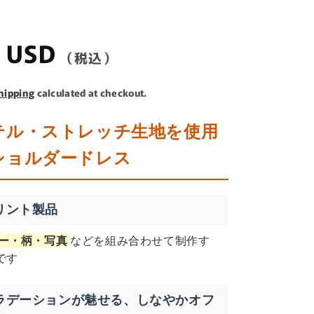
i
o
n
r
0 USD
hipping
calculated at checkout.
テル・ストレッチ生地を使用
ショルダードレス
リント製品
ー・柄・写真
などを組み合わせて制作す
です
ラデーションが魅せる、しなやかオフ