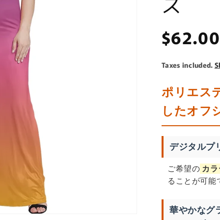
ス
Regula
$62.0
price
Taxes included.
S
ポリエス
したオフ
デジタルプ
ご希望の
カラ
ることが可能
華やかなグ