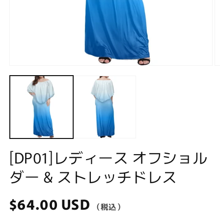
Open
O
media
m
1
2
in
in
modal
m
[DP01]レディース オフショル
ダー & ストレッチドレス
Regular
$64.00 USD