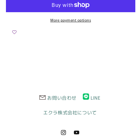
デ
デ
ィ
ィ
ー
ー
More payment options
ス
ス
オ
オ
フ
フ
シ
シ
ョ
ョ
ル
ル
ダ
ダ
ー
ー
&amp;
&amp;
ス
ス
お問い合わせ
LINE
ト
ト
レ
レ
エクラ株式会社について
ッ
ッ
チ
チ
ド
ド
Instagram
YouTube
レ
レ