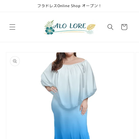
Skip to
フラドレスOnline Shop オープン！
content
Cart
Skip to
product
information