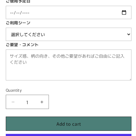
ご使用予定日
ご利用シーン
ご要望・コメント
Quantity
Quantity
Decrease
Increase
quantity
quantity
for
for
Add to cart
[DP01]
[DP01]
レ
レ