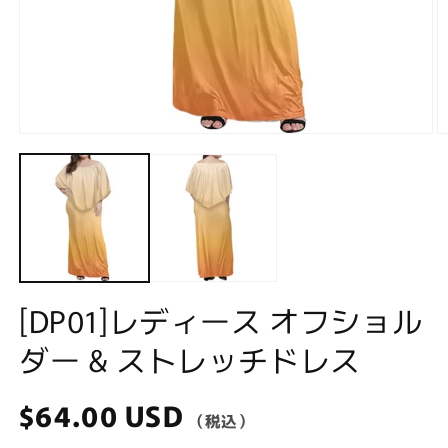
Open
O
media
m
1
2
in
in
modal
m
[DP01]レディース オフショル
ダー & ストレッチドレス
Regular
$64.00 USD