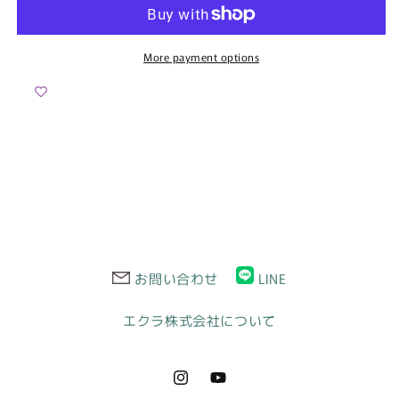
デ
デ
ィ
ィ
ー
ー
More payment options
ス
ス
オ
オ
フ
フ
シ
シ
ョ
ョ
ル
ル
ダ
ダ
ー
ー
&amp;
&amp;
ス
ス
お問い合わせ
LINE
ト
ト
レ
レ
エクラ株式会社について
ッ
ッ
チ
チ
ド
ド
Instagram
YouTube
レ
レ