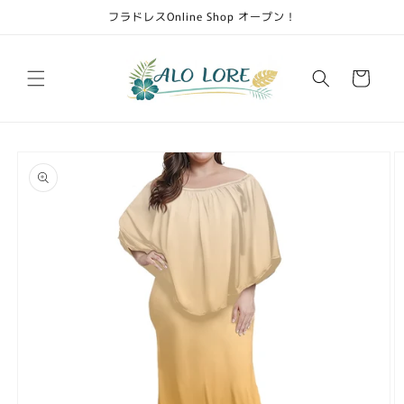
Skip to
フラドレスOnline Shop オープン！
content
Cart
Skip to
product
information