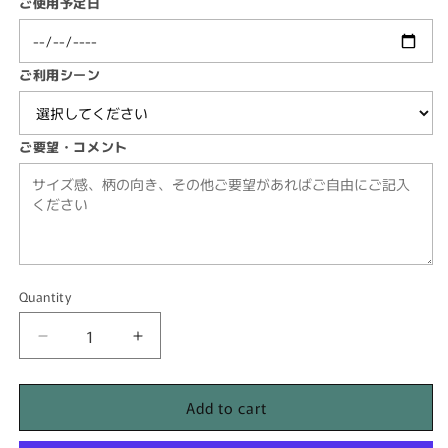
ご使用予定日
ご利用シーン
ご要望・コメント
Quantity
Quantity
Decrease
Increase
quantity
quantity
for
for
Add to cart
[DP01]
[DP01]
レ
レ