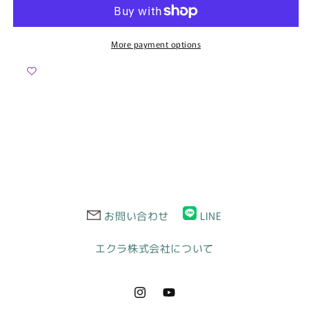
デ
デ
ィ
ィ
ー
ー
More payment options
ス
ス
オ
オ
フ
フ
シ
シ
ョ
ョ
ル
ル
ダ
ダ
ー
ー
&amp;
&amp;
ス
ス
お問い合わせ
LINE
ト
ト
レ
レ
エクラ株式会社について
ッ
ッ
チ
チ
ド
ド
Instagram
YouTube
レ
レ