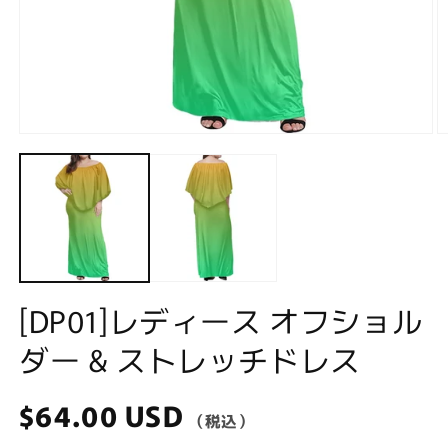
Open
O
media
m
1
2
in
in
modal
m
[DP01]レディース オフショル
ダー & ストレッチドレス
Regular
$64.00 USD