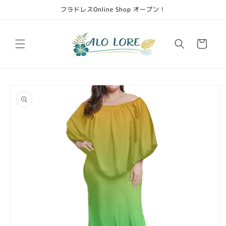
Skip to
フラドレスOnline Shop オープン！
content
Cart
Skip to
product
information