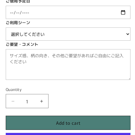
ご使用予定日
ご利用シーン
ご要望・コメント
Quantity
Quantity
Decrease
Increase
quantity
quantity
for
for
Add to cart
[DP01]
[DP01]
レ
レ