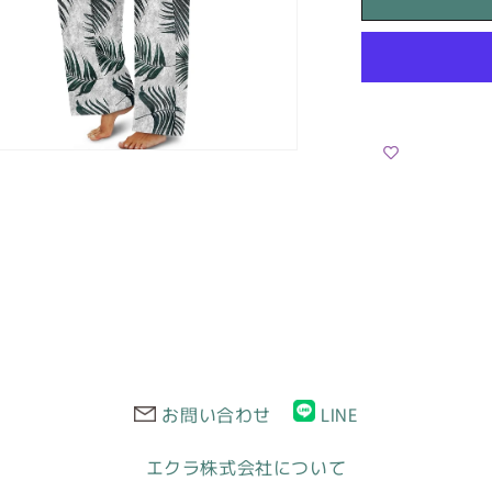
ス
タ
ム
プ
リ
ン
n
ia
ト
レ
al
デ
ィ
ー
ス
ワ
イ
ド
お問い合わせ
LINE
レ
ッ
エクラ株式会社について
グ