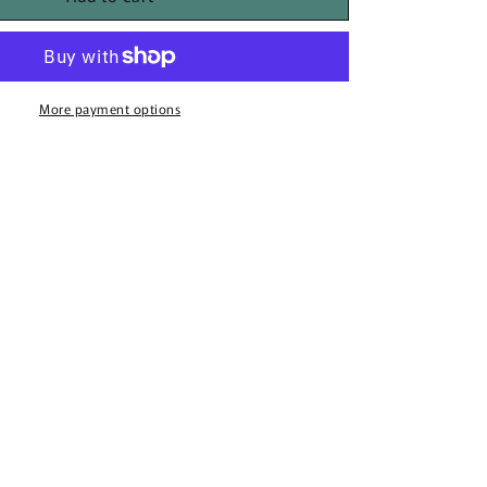
ス
タ
ム
プ
More payment options
リ
ン
ト
レ
デ
ィ
ー
ス
ワ
イ
ド
レ
ッ
グ