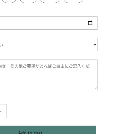
Increase
quantity
for
Add to cart
カ