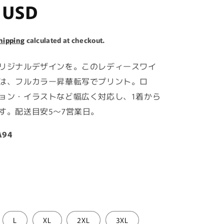
i
r
 USD
o
n
hipping
calculated at checkout.
リジナルデザインを。このレディースワイ
は、フルカラー昇華転写でプリント。ロ
ョン・イラストなど幅広く対応し、1着から
す。配送目安5〜7営業日。
A94
L
XL
2XL
3XL