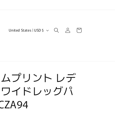
Log
C
Cart
United States | USD $
in
o
u
n
t
r
ムプリント レデ
y
/
スワイドレッグパ
r
e
CZA94
g