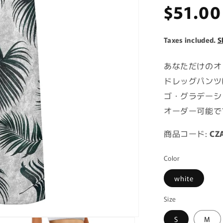
Regula
$51.00
price
Taxes included.
S
あなただけのオ
ドレッグパンツ
ゴ・グラデーシ
オーダー可能で
商品コード:
CZ
Color
white
Size
S
M