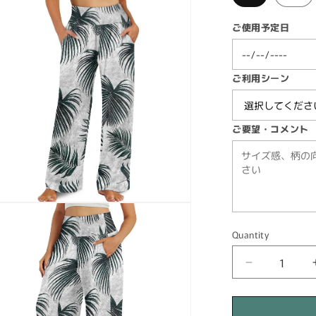
ご使用予定日
ご利用シーン
ご要望・コメント
n
ia
Quantity
Quantity
al
Decrease
quantity
for
カ